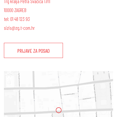
Trg kralja Petra Svačića 17/II
10000 ZAGREB
tel: 01 48 123 93
sizis@zg.t-com.hr
PRIJAVE ZA POSAO