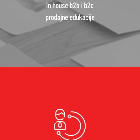
In house b2b i b2c
prodajne edukacije