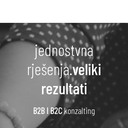
jednostvna
rješenja.
veliki
rezultati
B2B I B2C
konzalting