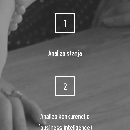
1
Analiza stanja
2
Analiza konkurencije
(business inteligence)